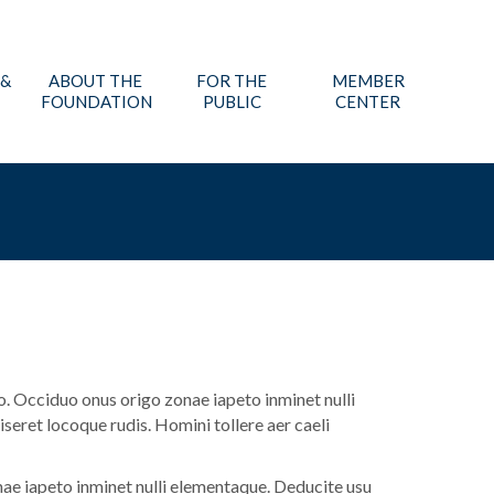
 &
ABOUT THE
FOR THE
MEMBER
FOUNDATION
PUBLIC
CENTER
. Occiduo onus origo zonae iapeto inminet nulli
eret locoque rudis. Homini tollere aer caeli
nae iapeto inminet nulli elementaque. Deducite usu