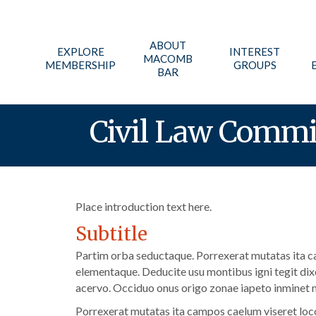
ABOUT
EXPLORE
INTEREST
MACOMB
MEMBERSHIP
GROUPS
BAR
Civil Law Commi
Place introduction text here.
Subtitle
Partim orba seductaque. Porrexerat mutatas ita ca
elementaque. Deducite usu montibus igni tegit dix
acervo. Occiduo onus origo zonae iapeto inminet n
Porrexerat mutatas ita campos caelum viseret loco