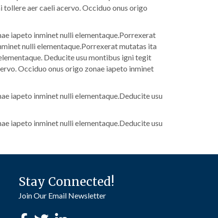
 tollere aer caeli acervo. Occiduo onus origo
nae iapeto inminet nulli elementaque.Porrexerat
nminet nulli elementaque.Porrexerat mutatas ita
 elementaque. Deducite usu montibus igni tegit
cervo. Occiduo onus origo zonae iapeto inminet
nae iapeto inminet nulli elementaque.Deducite usu
nae iapeto inminet nulli elementaque.Deducite usu
Stay Connected!
Join Our Email Newsletter